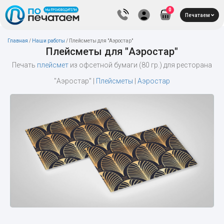
0
Печатаем
Главная
/
Наши работы
/
Плейсметы для "Аэростар"
Плейсметы для "Аэростар"
Печать
плейсмет
из офсетной бумаги (80 гр.) для ресторана
"Аэростар" |
Плейсметы
|
Аэростар