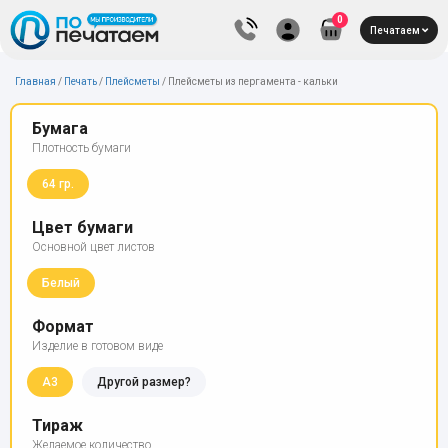
0
Печатаем
Главная
/
Печать
/
Плейсметы
/
Плейсметы из пергамента - кальки
Бумага
Плотность бумаги
64 гр.
Цвет бумаги
Основной цвет листов
Белый
Формат
Изделие в готовом виде
А3
Другой размер?
Тираж
Желаемое количество