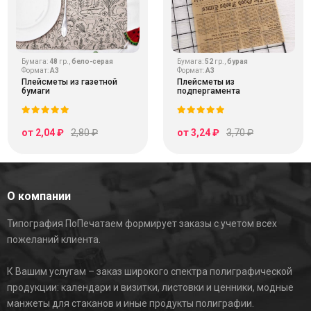
Бумага:
48
гр.,
бело-серая
Бумага:
52
гр.,
бурая
Формат:
А3
Формат:
А3
Плейсметы из газетной
Плейсметы из
бумаги
подпергамента
от 2,04 ₽
2,80 ₽
от 3,24 ₽
3,70 ₽
О компании
Типография ПоПечатаем формирует заказы с учетом всех
пожеланий клиента.
К Вашим услугам – заказ широкого спектра полиграфической
продукции: календари и визитки, листовки и ценники, модные
манжеты для стаканов и иные продукты полиграфии.