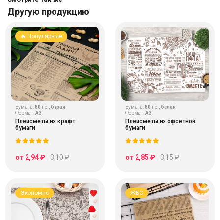
Другую продукцию
🔥 Популярные
Бумага:
80
гр.,
бурая
Бумага:
80
гр.,
белая
Формат:
А3
Формат:
А3
Плейсметы из крафт
Плейсметы из офсетной
бумаги
бумаги
от 2,94 ₽
3,10 ₽
от 2,85 ₽
3,15 ₽
Экономно
ЖВС